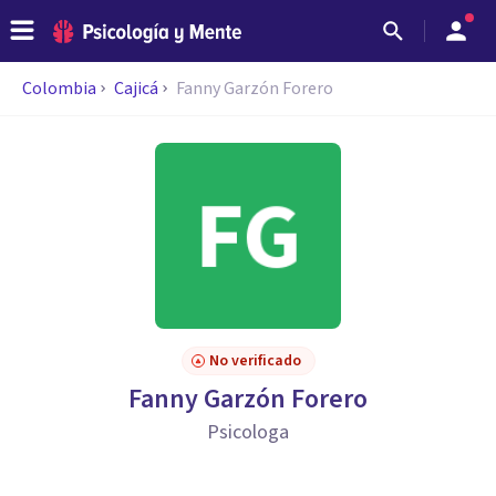
Colombia
Cajicá
Fanny Garzón Forero
No verificado
Fanny Garzón Forero
Psicologa