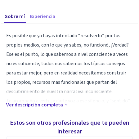
Sobre mí
Experiencia
Es posible que ya hayas intentado “resolverlo” por tus
propios medios, con lo que ya sabes, no funcionó, ¿Verdad?
Ese es el punto, lo que sabemos a nivel consciente a veces
no es suficiente, todos nos sabemos los típicos consejos
para estar mejor, pero en realidad necesitamos construir
los propios, recursos mas funcionales que partan del
descubrimiento de nuestra narrativa inconsciente.
Te acompaño a verte, a darle voz a ese silencio, y “sentido”
Ver descripción completa
a ese no se por qué.
Estos son otros profesionales que te pueden
Especialidad
interesar
Me he especializado en problemas relacionados al vínculo