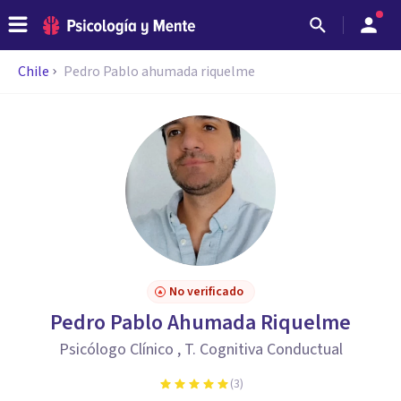
Chile
Pedro Pablo ahumada riquelme
No verificado
Pedro Pablo Ahumada Riquelme
Psicólogo Clínico , T. Cognitiva Conductual
(
3
)