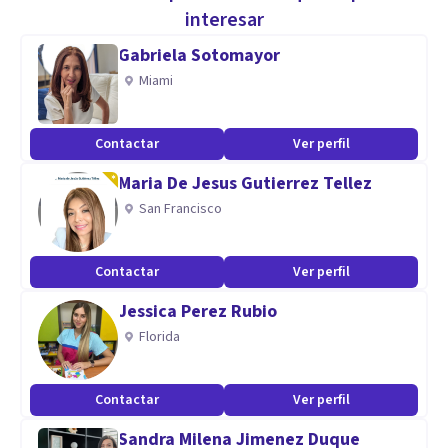
una sólida experiencia abordando los desafíos propios de la
interesar
adolescencia y la adultez.
Gabriela Sotomayor
Miami
Cuento con una amplia experiencia en el acompañamiento
psicoterapéutico de adolescentes (11-19 años) y adultos,
Contactar
Ver perfil
abordando diversos desafíos y procesos del desarrollo
Maria De Jesus Gutierrez Tellez
humano.
San Francisco
Especialidad
Contactar
Ver perfil
Dentro de la experiencia tanto a nivel profesional como
personal , confió plenamente en los procesos terapéuticos
Jessica Perez Rubio
tanto a nivel individual , grupal sumado al contexto que
Florida
rodea a los consultantes.
A nivel biopsicosocial, mi trabajo esta enfocado en
Contactar
Ver perfil
construir en conjunto posibilidades para llevar una vida mas
Sandra Milena Jimenez Duque