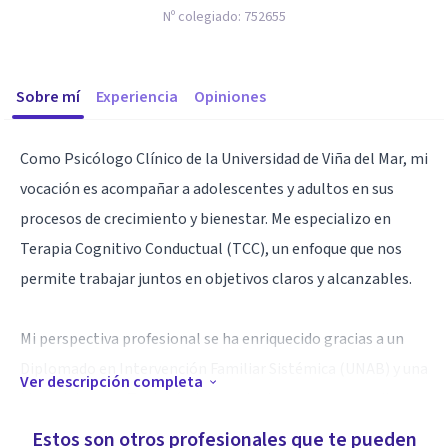
Nº colegiado:
752655
Sobre mí
Experiencia
Opiniones
Como Psicólogo Clínico de la Universidad de Viña del Mar, mi
vocación es acompañar a adolescentes y adultos en sus
procesos de crecimiento y bienestar. Me especializo en
Terapia Cognitivo Conductual (TCC), un enfoque que nos
permite trabajar juntos en objetivos claros y alcanzables.
Mi perspectiva profesional se ha enriquecido gracias a un
Diplomado en Intervención Familiar Sistémica (UNAB) y una
Ver descripción completa
Licenciatura en Teología, herramientas que me permiten
tener una visión más integral del ser humano. Cuento con
Estos son otros profesionales que te pueden