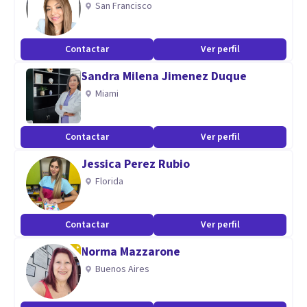
San Francisco
creencias limitantes, identificar resistencias, cerrar
procesos inconclusos y reencontrarse con la fuerza vital que
Contactar
Ver perfil
impulsa a vivir con mayor libertad y autenticidad.
Sandra Milena Jimenez Duque
Aptitudes
Miami
Mi forma de trabajo que nos invita a habitar el presente,
conectar con nuestras emociones y ser auténticos en el
Contactar
Ver perfil
contacto con la realidad.
Jessica Perez Rubio
Florida
Contactar
Ver perfil
Norma Mazzarone
Buenos Aires