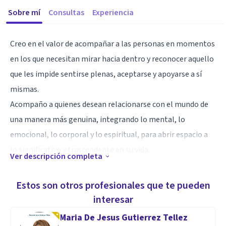
Sobre mí
Consultas
Experiencia
Creo en el valor de acompañar a las personas en momentos
en los que necesitan mirar hacia dentro y reconocer aquello
que les impide sentirse plenas, aceptarse y apoyarse a sí
mismas.
Acompaño a quienes desean relacionarse con el mundo de
una manera más genuina, integrando lo mental, lo
emocional, lo corporal y lo espiritual, para abrir espacio a
lo significativo y trascendente en su vida.
Ver descripción completa
Especialidad
Estos son otros profesionales que te pueden
En el proceso terapéutico busco que cada persona pueda
interesar
actualizarse, reconocer sus propios recursos y caminar con
Maria De Jesus Gutierrez Tellez
más firmeza sobre sus propios pies. Esto implica dejar atrás