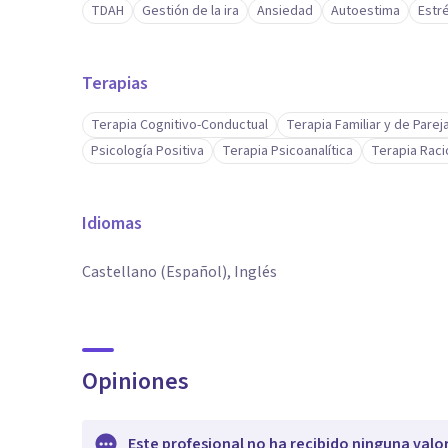
TDAH
Gestión de la ira
Ansiedad
Autoestima
Estr
Terapias
Terapia Cognitivo-Conductual
Terapia Familiar y de Parej
Psicología Positiva
Terapia Psicoanalítica
Terapia Raci
Idiomas
Castellano (Español), Inglés
Opiniones
Este profesional no ha recibido ninguna valo