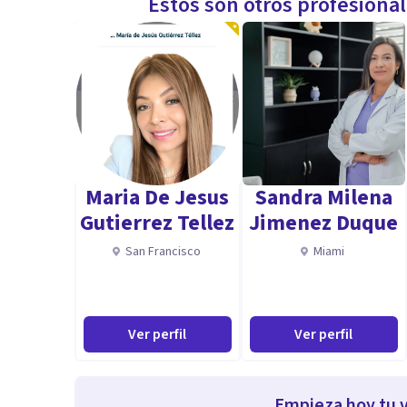
Estos son otros profesiona
Maria De Jesus
Sandra Milena
Gutierrez Tellez
Jimenez Duque
San Francisco
Miami
Ver perfil
Ver perfil
Empieza hoy tu v