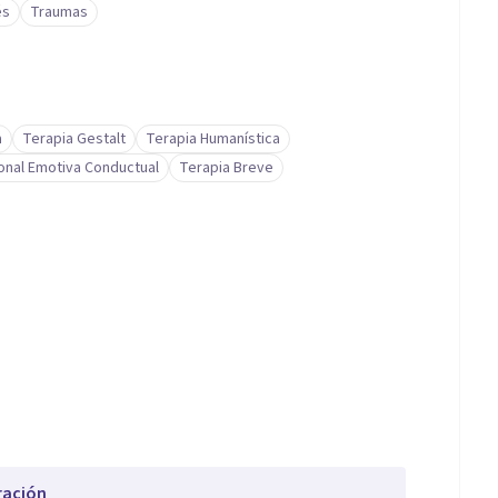
és
Traumas
a
Terapia Gestalt
Terapia Humanística
onal Emotiva Conductual
Terapia Breve
ración