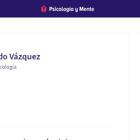
do Vázquez
icología