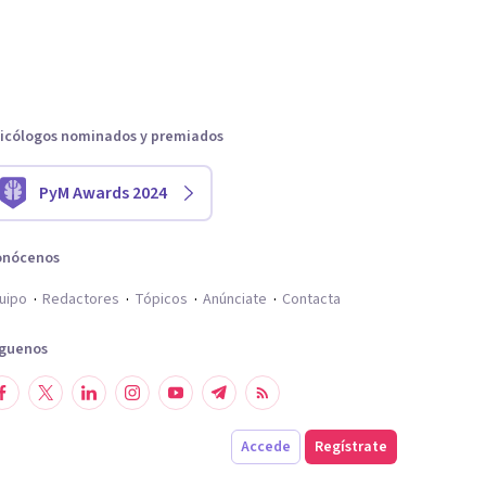
icólogos nominados y premiados
PyM Awards 2024
onócenos
uipo
Redactores
Tópicos
Anúnciate
Contacta
íguenos
Accede
Regístrate