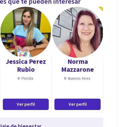
les que te pueden interesar
Jessica Perez
Norma
Rubio
Mazzarone
Florida
Buenos Aires
Ver perfil
Ver perfil
iaje de bienestar