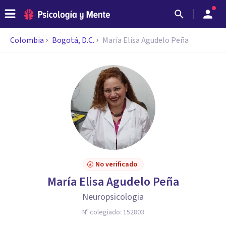
Colombia
Bogotá, D.C.
María Elisa Agudelo Peña
No verificado
María Elisa Agudelo Peña
Neuropsicologia
Nº colegiado:
152803