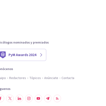
icólogos nominados y premiados
PyM Awards 2024
onócenos
uipo
Redactores
Tópicos
Anúnciate
Contacta
íguenos