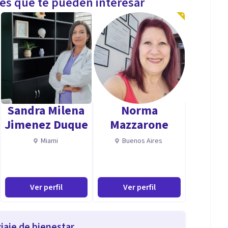
les que te pueden interesar
Sandra Milena
Norma
Jimenez Duque
Mazzarone
Miami
Buenos Aires
Ver perfil
Ver perfil
iaje de bienestar