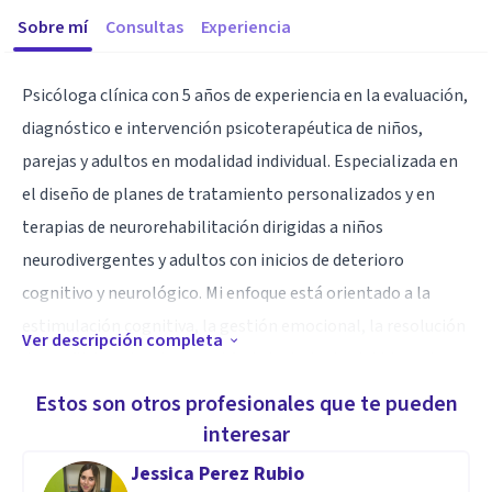
Sobre mí
Consultas
Experiencia
Psicóloga clínica con 5 años de experiencia en la evaluación,
diagnóstico e intervención psicoterapéutica de niños,
parejas y adultos en modalidad individual. Especializada en
el diseño de planes de tratamiento personalizados y en
terapias de neurorehabilitación dirigidas a niños
neurodivergentes y adultos con inicios de deterioro
cognitivo y neurológico. Mi enfoque está orientado a la
estimulación cognitiva, la gestión emocional, la resolución
Ver descripción completa
de conflictos vinculares y el fortalecimiento del bienestar
integral y la autonomía del paciente. Con alta capacidad de
Estos son otros profesionales que te pueden
escucha activa, empatía y un enfoque ético y humano que
interesar
facilita la creación de espacios terapéuticos seguros y de
Jessica Perez Rubio
confianza.