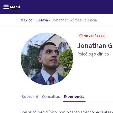
Menú
México
Celaya
Jonathan Gómez Valencia
No verificado
Jonathan G
Psicólogo clínico
Sobre mí
Consultas
Experiencia
Soy psicólogo clínico, por lo tanto atiendo pacientes 