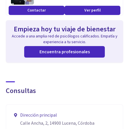
con tecnología de neuromodulación no invasiva para tratar
Contactar
Ver perfil
de forma más eficaz el dolor crónico, las alteraciones
musculoesqueléticas y múltiples disfunciones del sistema
Empieza hoy tu viaje de bienestar
nervioso autónomo.
Accede a una amplia red de psicólogos calificados. Empatía y
experiencia a tu servicio.
Encuentra profesionales
Consultas
Dirección principal
Calle Ancha, 2, 14900 Lucena, Córdoba