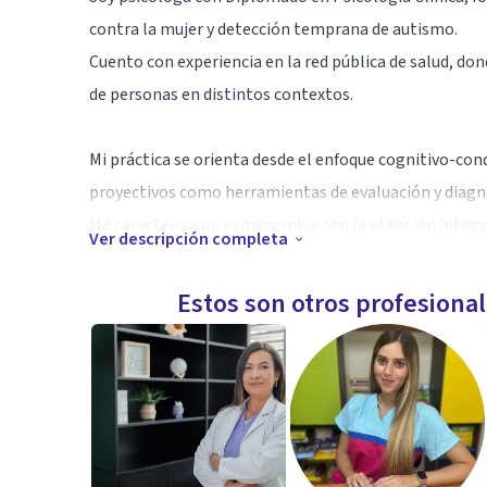
contra la mujer y detección temprana de autismo.
Cuento con experiencia en la red pública de salud, d
de personas en distintos contextos.
Mi práctica se orienta desde el enfoque cognitivo-cond
proyectivos como herramientas de evaluación y diagn
Me caracteriza un compromiso con la atención integral
Ver descripción completa
promuevan el bienestar emocional de cada persona.
Estos son otros profesiona
Especialidad
Especialidad en Psicología Clínica con enfoque Cognit
intervención y acompañamiento terapéutico de adoles
Evaluación Psicológica: aplicación e interpretación de
screening y entrevistas clínicas.