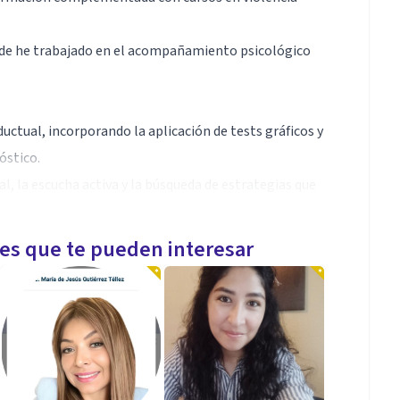
onde he trabajado en el acompañamiento psicológico
uctual, incorporando la aplicación de tests gráficos y
óstico.
, la escucha activa y la búsqueda de estrategias que
les que te pueden interesar
ivo-Conductual, orientada a la evaluación,
centes y adultos.
 tests gráficos y proyectivos, herramientas de