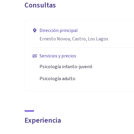
Consultas
respetuoso.
• Compromiso ético y profesional, orientado al bien
Dirección principal
Ernesto Novoa, Castro, Los Lagos
Servicios y precios
Psicología infanto-juvenil
Psicología adulto
Experiencia