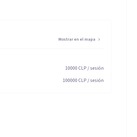
estar de quienes acompaño.
Mostrar en el mapa
10000
CLP
/ sesión
100000
CLP
/ sesión