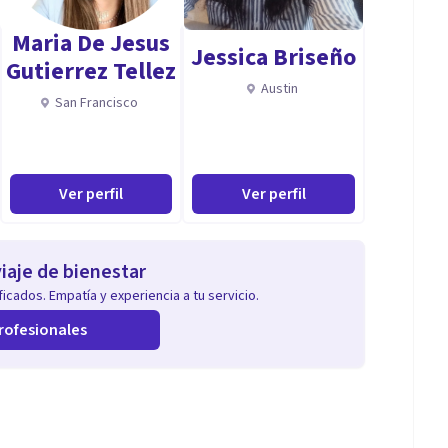
Maria De Jesus
Jessica Briseño
compañamiento y abordaje de mujeres víctimas de
Gutierrez Tellez
Austin
San Francisco
de autismo, facilitando procesos de derivación y
Ver perfil
Ver perfil
 en programas de salud mental, intervención en crisis
iaje de bienestar
icados. Empatía y experiencia a tu servicio.
rofesionales
 de confianza y contención emocional.
ensión integral de cada persona y sus necesidades.
ica como en el trabajo interdisciplinario.
ealidades, manteniendo siempre un enfoque humano y