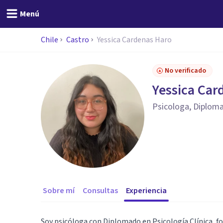
Menú
Chile
Castro
Yessica Cardenas Haro
No verificado
Yessica Car
Psicologa, Diploma
Sobre mí
Consultas
Experiencia
Soy psicóloga con Diplomado en Psicología Clínica, 