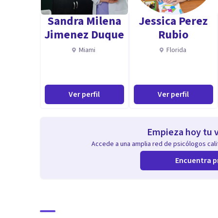
Sandra Milena
Jessica Perez
Violencia de Género y VIF: formación en detección, a
Jimenez Duque
Rubio
violencia.
Miami
Florida
Neurodesarrollo: capacitación en detección temprana 
acompañamiento a familias.
Ver perfil
Ver perfil
Experiencia en Red Pública: trabajo interdisciplinario
y atención en contextos de alta demanda.
Empieza hoy tu v
Accede a una amplia red de psicólogos calif
Aptitudes
Encuentra p
Empatía y cercanía: facilidad para generar un espacio
• Escucha activa y receptividad, favoreciendo la compr
• Comunicación asertiva, tanto en la relación terapéut
• Capacidad de adaptación a distintos contextos y r