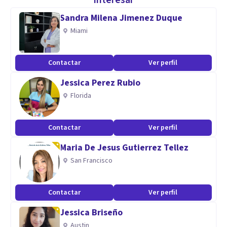
interesar
personas, gestión de equipos y habilidades organizativas.
Sandra Milena Jimenez Duque
Aun así, sentía que quería retomar mi vocación original, por
Miami
lo que decidí dar un giro y completar el Máster en Psicología
General Sanitaria, retomando así mi propósito de trabajar
Contactar
Ver perfil
directamente en el ámbito de la salud mental y el
Jessica Perez Rubio
acompañamiento terapéutico.
Florida
Especialidad
Contactar
Ver perfil
Mi enfoque como psicóloga parte de una mirada humanista,
integradora y centrada en la persona. Me he formado en
Maria De Jesus Gutierrez Tellez
terapia focalizada en la emoción y en el acompañamiento
San Francisco
al duelo, dos áreas que reflejan mi compromiso con el
respeto a los ritmos, emociones y necesidades únicas de
Contactar
Ver perfil
cada persona.
Jessica Briseño
Austin