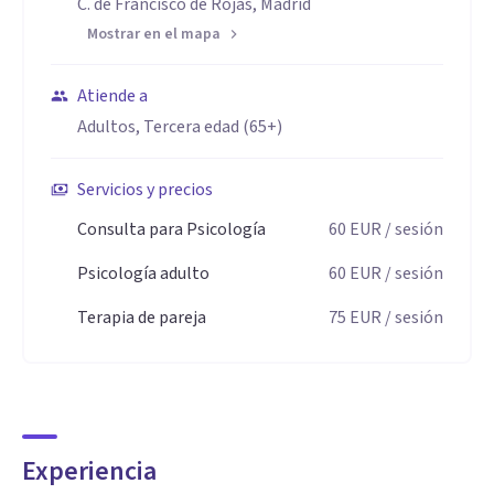
C. de Francisco de Rojas, Madrid
en Recursos Humanos y en el ámbito sanitario, he
Mostrar en el mapa
desarrollado habilidades clave como la gestión emocional,
la organización, la resolución de conflictos y una fuerte
Atiende a
orientación a las personas.
Adultos, Tercera edad (65+)
Destaco por mi versatilidad, mi interés constante por
Servicios y precios
aprender y mejorar, y mi capacidad para crear un entorno de
Consulta para Psicología
60
EUR
/ sesión
confianza y seguridad en el que las personas puedan
Psicología adulto
60
EUR
/ sesión
expresarse libremente. Me implico con sensibilidad y
profesionalidad en cada proceso, buscando siempre
Terapia de pareja
75
EUR
/ sesión
acompañar con respeto, claridad y cercanía.
Experiencia