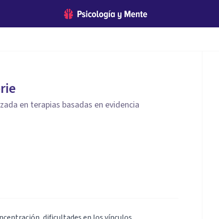
rie
izada en terapias basadas en evidencia
ncentración, dificultades en los vínculos.