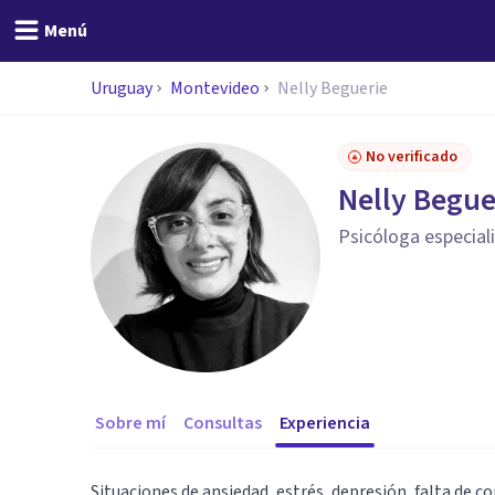
Menú
Uruguay
Montevideo
Nelly Beguerie
No verificado
Nelly Begue
Psicóloga especial
Sobre mí
Consultas
Experiencia
Situaciones de ansiedad, estrés, depresión, falta de co