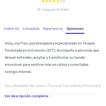
(
11
)
Nº colegiado:
M-41944
Sobre mí
Consultas
Experiencia
Opiniones
Hola, soy Fran, psicoterapeuta especializado en Terapia
Focalizada en la Emoción (EFT). Acompaño a personas que
desean entender, aceptar y transformar su mundo
emocional para sentirse más en calma y conectadas
consigo mismas.
Soy cofundador del centro Tierra de Crecimiento Psicología,
un espacio pensado para cuidar el bienestar emocional y el
Ver descripción completa
crecimiento personal. Trabajo con adolescentes y adultos