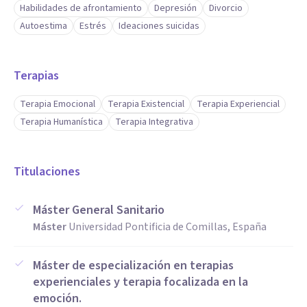
permitido desarrollar una mirada profunda sobre cómo las
Habilidades de afrontamiento
Depresión
Divorcio
emociones guían nuestras decisiones, relaciones y
Autoestima
Estrés
Ideaciones suicidas
bienestar. A partir de ahí, ayudo a mis pacientes a
reconectarse con sus recursos internos y a construir formas
Terapias
más saludables de relacionarse consigo mismos y con los
demás.
Terapia Emocional
Terapia Existencial
Terapia Experiencial
Terapia Humanística
Terapia Integrativa
Trabajo con una base de profesionalidad, calidez y
compromiso, entendiendo que cada proceso es único y que
Titulaciones
el cambio real se construye desde la confianza y el
acompañamiento constante.
Máster General Sanitario
Máster
Universidad Pontificia de Comillas, España
Máster de especialización en terapias
experienciales y terapia focalizada en la
emoción.