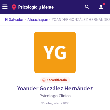
El Salvador
Ahuachapán
YOANDER GONZÁLEZ HERNÁNDE
No verificado
Yoander González Hernández
Psicólogo Clínico
Nº colegiado:
72009