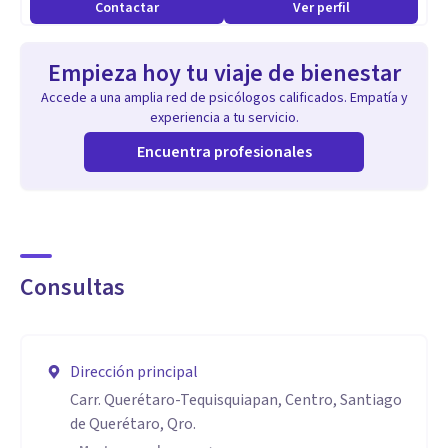
Contactar
Ver perfil
Especialidad
Psicoterapia para adolescentes y adultos, atención de
Empieza hoy tu viaje de bienestar
ansiedad, depresión, estrés, autoestima, manejo
Accede a una amplia red de psicólogos calificados. Empatía y
emocional, crisis vitales, relaciones interpersonales y
experiencia a tu servicio.
procesos de crecimiento personal.
Encuentra profesionales
Competencias profesionales
* Evaluación y atención psicológica de adolescentes y
Consultas
adultos.
* Intervención en problemas de ansiedad, estrés, depresión
y regulación emocional.
Dirección principal
* Fortalecimiento de autoestima, autoconocimiento y
Carr. Querétaro-Tequisquiapan, Centro, Santiago
desarrollo personal.
de Querétaro, Qro.
* Intervención en conflictos familiares, de pareja y