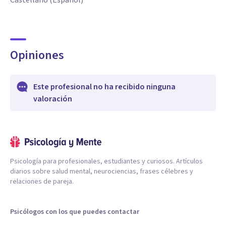
Castellano (Español)
✔ Autoestima
✔ Regulación emocional
✔ Duelo y pérdidas
Opiniones
✔ Relaciones familiares
✔ Conflictos de pareja
Este profesional no ha recibido ninguna
✔ Adolescentes
valoración
✔ Adultos
✔ Crisis personales
✔ Desarrollo personal
✔ Toma de decisiones
Psicología para profesionales, estudiantes y curiosos. Artículos
✔ Crecimiento emocional
diarios sobre salud mental, neurociencias, frases célebres y
✔ Acompañamiento psicológico en línea y presencial
relaciones de pareja.
Psicólogos con los que puedes contactar