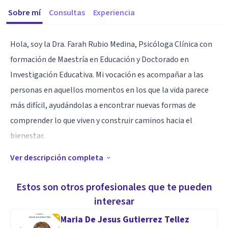
Sobre mí
Consultas
Experiencia
Hola, soy la Dra. Farah Rubio Medina, Psicóloga Clínica con
formación de Maestría en Educación y Doctorado en
Investigación Educativa. Mi vocación es acompañar a las
personas en aquellos momentos en los que la vida parece
más difícil, ayudándolas a encontrar nuevas formas de
comprender lo que viven y construir caminos hacia el
bienestar.
Ver descripción completa
Trabajo con adolescentes y adultos que enfrentan
situaciones como ansiedad, estrés, depresión, problemas
Estos son otros profesionales que te pueden
emocionales, dificultades en sus relaciones, procesos de
interesar
duelo, autoestima, toma de decisiones y crisis personales.
Maria De Jesus Gutierrez Tellez
Mi enfoque terapéutico se basa en la escucha empática, el