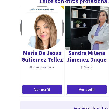
Estos son otros profesiona
Maria De Jesus
Sandra Milena
Gutierrez Tellez
Jimenez Duque
San Francisco
Miami
Ver perfil
Ver perfil
Empieza hoy tu v