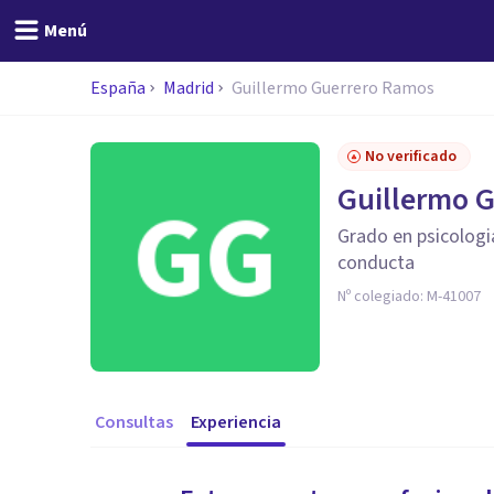
Menú
España
Madrid
Guillermo Guerrero Ramos
No verificado
Guillermo 
Grado en psicologia
conducta
Nº colegiado:
M-41007
Consultas
Experiencia