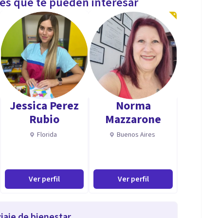
les que te pueden interesar
Jessica Perez
Norma
Rubio
Mazzarone
Florida
Buenos Aires
Ver perfil
Ver perfil
iaje de bienestar