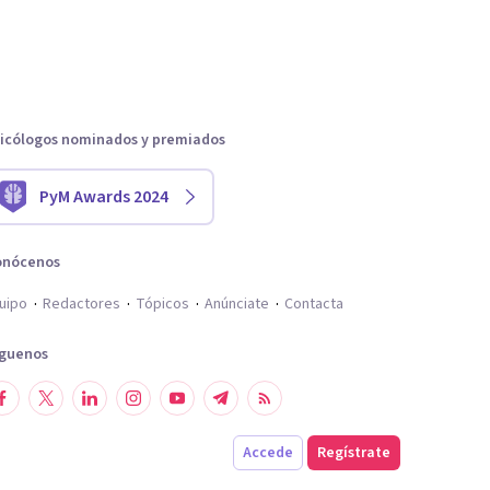
icólogos nominados y premiados
PyM Awards 2024
onócenos
uipo
Redactores
Tópicos
Anúnciate
Contacta
íguenos
Accede
Regístrate