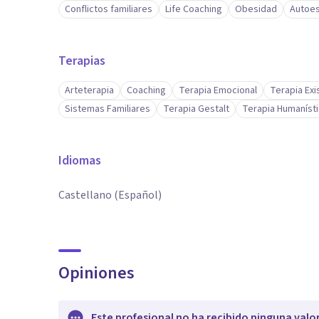
Conflictos familiares
Life Coaching
Obesidad
Autoe
Terapias
Arteterapia
Coaching
Terapia Emocional
Terapia Exi
Sistemas Familiares
Terapia Gestalt
Terapia Humaníst
Idiomas
Castellano (Español)
Opiniones
Este profesional no ha recibido ninguna valo