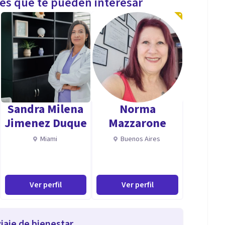
les que te pueden interesar
Sandra Milena
Norma
Jimenez Duque
Mazzarone
Miami
Buenos Aires
Ver perfil
Ver perfil
iaje de bienestar