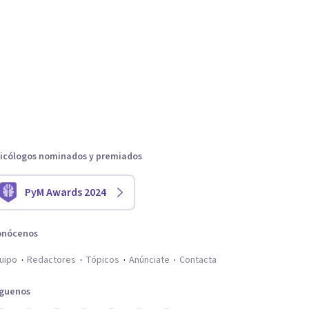
icólogos nominados y premiados
PyM Awards 2024
onócenos
uipo
Redactores
Tópicos
Anúnciate
Contacta
íguenos