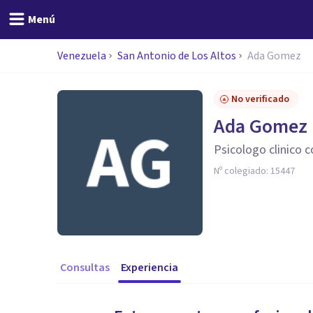
Menú
Venezuela
San Antonio de Los Altos
Ada Gomez
No verificado
Ada Gomez
Psicologo clinico 
Nº colegiado:
15447
Consultas
Experiencia