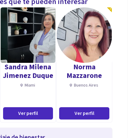
les que te pueden interesar
Sandra Milena
Norma
Jimenez Duque
Mazzarone
Miami
Buenos Aires
Ver perfil
Ver perfil
iaje de bienestar