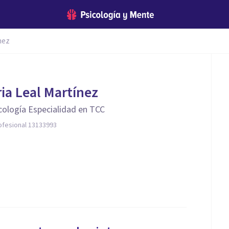
nez
ria Leal Martínez
icología Especialidad en TCC
ofesional 13133993