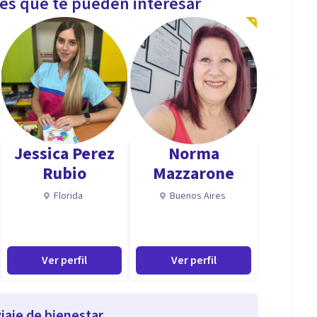
les que te pueden interesar
Jessica Perez
Norma
Rubio
Mazzarone
Florida
Buenos Aires
Ver perfil
Ver perfil
iaje de bienestar