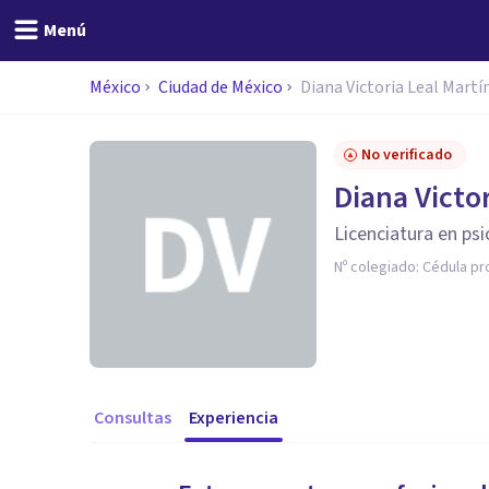
Menú
México
Ciudad de México
Diana Victoria Leal Martí
No verificado
Diana Victo
Licenciatura en ps
Nº colegiado:
Cédula pr
Consultas
Experiencia