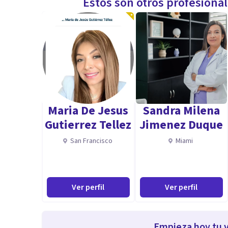
Estos son otros profesiona
Maria De Jesus
Sandra Milena
Gutierrez Tellez
Jimenez Duque
San Francisco
Miami
Ver perfil
Ver perfil
Empieza hoy tu v