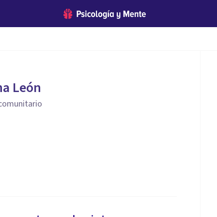
na León
 comunitario