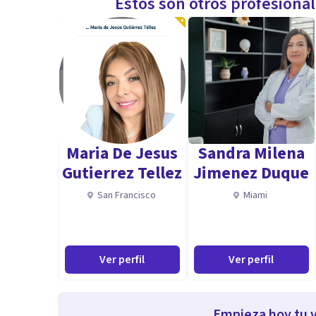
Estos son otros profesiona
Maria De Jesus
Sandra Milena
Gutierrez Tellez
Jimenez Duque
San Francisco
Miami
Ver perfil
Ver perfil
Empieza hoy tu v