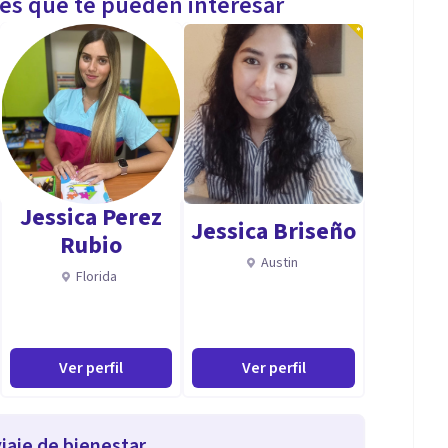
les que te pueden interesar
Jessica Perez
Jessica Briseño
Rubio
Austin
Florida
Ver perfil
Ver perfil
iaje de bienestar