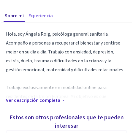
Sobre mí
Experiencia
Hola, soy Ángela Roig, psicóloga general sanitaria.
Acompaño a personas a recuperar el bienestar y sentirse
mejor en su día a día. Trabajo con ansiedad, depresión,
estrés, duelo, trauma o dificultades en la crianza y la
gestión emocional, maternidad y dificultades relacionales.
Trabajo exclusivamente en modalidad online para
residentes de la Union Europea. Mi objetivo es que
Ver descripción completa
encuentres un espacio seguro donde entender tus
emociones y avanzar en los cambios que deseas,
Estos son otros profesionales que te pueden
adaptadome a tus necesidades y ritmo.
interesar