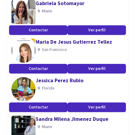
Gabriela Sotomayor
Si quieres empezar a sentirte mejor, puedes escribirme un
Miami
correo. Te responderé en menos de 24 horas y
coordinaremos tu primera sesión online de forma rápida y
Contactar
Ver perfil
flexible.
Maria De Jesus Gutierrez Tellez
Especialidad
San Francisco
Mi práctica integra la evidencia científica con una mirada
Contactar
Ver perfil
flexible y centrada en la persona, según la etapa vital y las
necesidades que tengas.
Jessica Perez Rubio
Florida
Aptitudes
Práctica bilingüe (español/inglés).
Contactar
Ver perfil
Sandra Milena Jimenez Duque
Miami