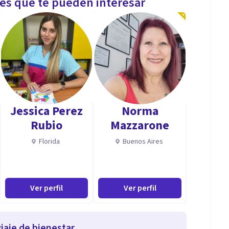
les que te pueden interesar
Jessica Perez
Norma
Rubio
Mazzarone
Florida
Buenos Aires
Ver perfil
Ver perfil
iaje de bienestar