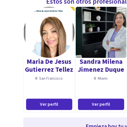
Estos son otros profesiona
Maria De Jesus
Sandra Milena
Gutierrez Tellez
Jimenez Duque
San Francisco
Miami
Ver perfil
Ver perfil
Empieza hoy tu v