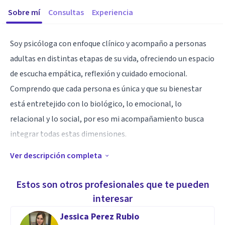
Sobre mí
Consultas
Experiencia
Soy psicóloga con enfoque clínico y acompaño a personas
adultas en distintas etapas de su vida, ofreciendo un espacio
de escucha empática, reflexión y cuidado emocional.
Comprendo que cada persona es única y que su bienestar
está entretejido con lo biológico, lo emocional, lo
relacional y lo social, por eso mi acompañamiento busca
integrar todas estas dimensiones.
Ver descripción completa
Trabajo desde una mirada integral y con perspectiva de
género, brindando también acompañamiento a la
Estos son otros profesionales que te pueden
comunidad LGBTIQ+ en procesos de autoconocimiento,
interesar
fortalecimiento personal y reconstrucción del sentido vital.
Jessica Perez Rubio