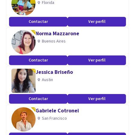
Florida
Creo en los encuentros donde la palabra y la escucha se
vuelven caminos para habitar la vida con más autenticidad y
Contactar
Ver perfil
serenidad.
Norma Mazzarone
Buenos Aires
Contactar
Ver perfil
Jessica Briseño
Austin
Contactar
Ver perfil
Gabriele Cotronei
San Francisco