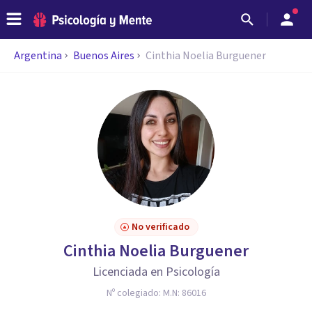
Argentina
Buenos Aires
Cinthia Noelia Burguener
No verificado
Cinthia Noelia Burguener
Licenciada en Psicología
Nº colegiado:
M.N: 86016