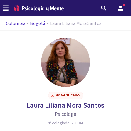
Colombia
Bogotá
Laura Liliana Mora Santos
No verificado
Laura Liliana Mora Santos
Psicóloga
Nº colegiado:
238041