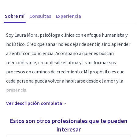
Sobre mí
Consultas
Experiencia
Soy Laura Mora, psicóloga clínica con enfoque humanista y
holístico. Creo que sanar no es dejar de sentir, sino aprender
a sentir con conciencia. Acompaño a quienes buscan
reencontrarse, crear desde el alma y transformar sus
procesos en caminos de crecimiento. Mi propósito es que
cada persona pueda volver a habitarse desde el amor y la
presencia.
Ver descripción completa
Especialidad
Trabajo desde un enfoque humanista y holístico, orientado
Estos son otros profesionales que te pueden
al autoconocimiento, la gestión emocional y el bienestar
interesar
integral. Los principales temas que abordo son ansiedad,