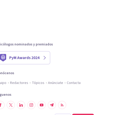
icólogos nominados y premiados
PyM Awards 2024
onócenos
uipo
Redactores
Tópicos
Anúnciate
Contacta
íguenos