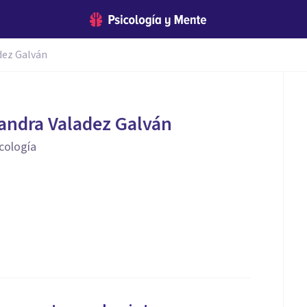
dez Galván
jandra Valadez Galván
icología