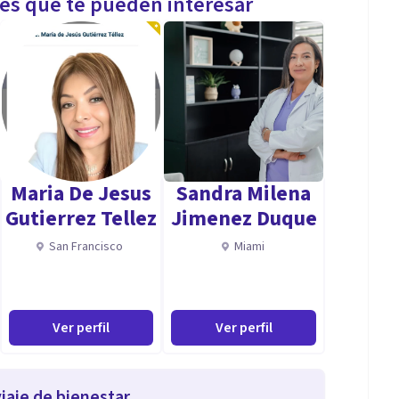
les que te pueden interesar
Maria De Jesus
Sandra Milena
Gutierrez Tellez
Jimenez Duque
San Francisco
Miami
Ver perfil
Ver perfil
iaje de bienestar