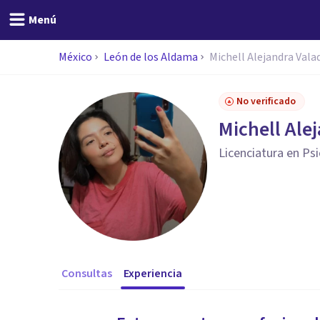
Menú
México
León de los Aldama
Michell Alejandra Vala
No verificado
Michell Ale
Licenciatura en Ps
Consultas
Experiencia