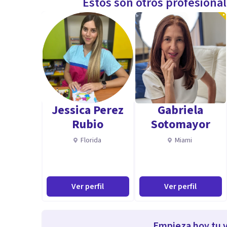
Estos son otros profesiona
Jessica Perez
Gabriela
Rubio
Sotomayor
Florida
Miami
Ver perfil
Ver perfil
Empieza hoy tu v