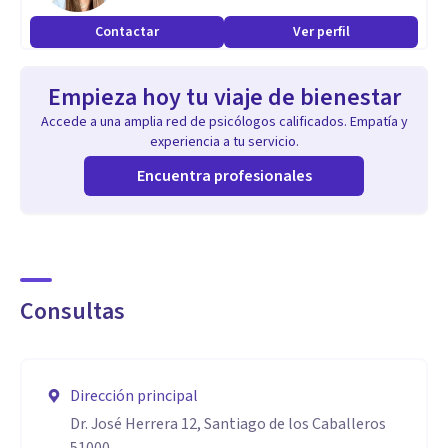
* Hipnoterapia y Regresiones
Contactar
Ver perfil
* Psicoterapia
* Asesoría Financiera
Empieza hoy tu viaje de bienestar
Accede a una amplia red de psicólogos calificados. Empatía y
Aptitudes
experiencia a tu servicio.
* Pensamiento analítico
Encuentra profesionales
* Inteligencia emocional
* Organización
* Flexibilidad
* Entre otras.
Consultas
Dirección principal
Dr. José Herrera 12, Santiago de los Caballeros