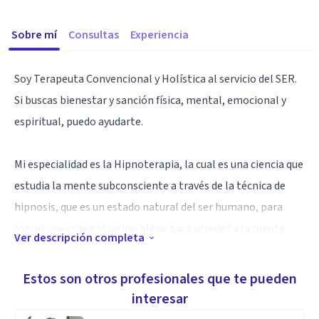
Sobre mí
Consultas
Experiencia
Soy Terapeuta Convencional y Holística al servicio del SER.
Si buscas bienestar y sanción física, mental, emocional y
espiritual, puedo ayudarte.
Mi especialidad es la Hipnoterapia, la cual es una ciencia que
estudia la mente subconsciente a través de la técnica de
hipnosis, que es un estado natural del ser humano, para
lograr una concentración plena para acceder a la mente
Ver descripción completa
subconsciente que es el lugar donde se encuentran
guardadas las memorias, creencias y programas que
Estos son otros profesionales que te pueden
influyen en cómo vives hoy día.
interesar