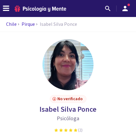
Chile
Pirque
Isabel Silva Ponce
No verificado
Isabel Silva Ponce
Psicóloga
(
2
)