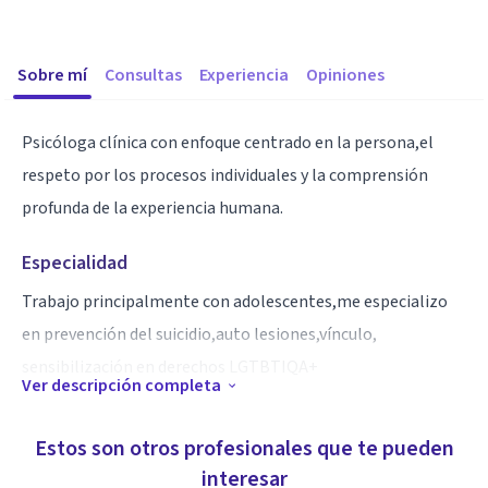
Sobre mí
Consultas
Experiencia
Opiniones
Psicóloga clínica con enfoque centrado en la persona,el
respeto por los procesos individuales y la comprensión
profunda de la experiencia humana.
Especialidad
Trabajo principalmente con adolescentes,me especializo
en prevención del suicidio,auto lesiones,vínculo,
sensibilización en derechos LGTBTIQA+
Ver descripción completa
Aptitudes
Estos son otros profesionales que te pueden
El trabajo con niños,niñas y adolescentes lo realizó más
interesar