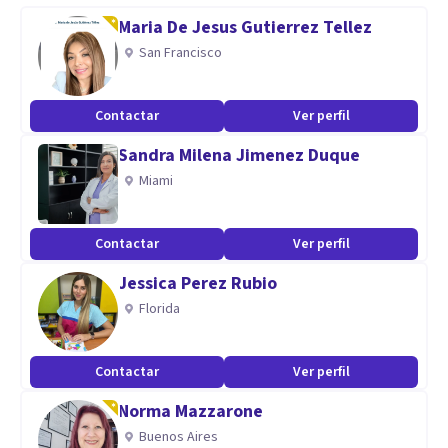
allá de las sesiones psicológicas,me desempeño como
Maria De Jesus Gutierrez Tellez
guiadora scout dónde actualmente trabajo con niñas de
San Francisco
entre 7 y 11 años.
Contactar
Ver perfil
Sandra Milena Jimenez Duque
Miami
Contactar
Ver perfil
Jessica Perez Rubio
Florida
Contactar
Ver perfil
Norma Mazzarone
Buenos Aires