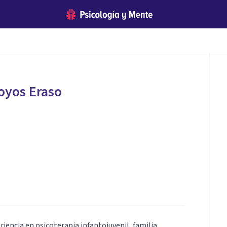
oyos Eraso
iencia en psicoterapia infantojuvenil, familia,