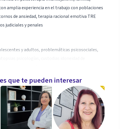
, con amplia experiencia en el trabajo con poblaciones
astornos de ansiedad, terapia racional emotiva TRE
os judiciales y penales
olescentes y adultos, problemáticas psicosociales,
utopsias psicologías, custodias idoneidad de
potestad, declaración de interdicciones
les que te pueden interesar
s, asesorarlos de una forma ética y profesional