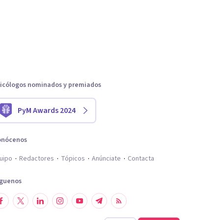
icólogos nominados y premiados
PyM Awards 2024
onócenos
uipo
Redactores
Tópicos
Anúnciate
Contacta
íguenos