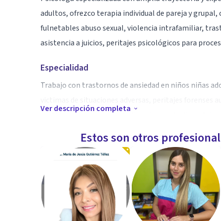
adultos, ofrezco terapia individual de pareja y grupal
fulnetables abuso sexual, violencia intrafamiliar, tr
asistencia a juicios, peritajes psicológicos para proces
Especialidad
Trabajo con trastornos de ansiedad en niños niñas ad
victimas de situaciones adversas, peritajes forenses a
Ver descripción completa
cuidadores en procesos de divorcio y custodia, patria 
Estos son otros profesiona
Aptitudes
Mis aptitudes es la empatía, no inferir a mis paciente
buscando su bienestar emocional físico y psicológico