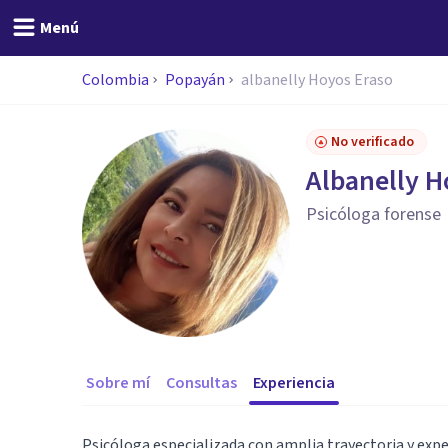
Menú
Colombia
Popayán
albanelly Hoyos Eraso
No verificado
Albanelly H
Psicóloga forense
Sobre mí
Consultas
Experiencia
Psicóloga especializada con amplia trayectoria y exper