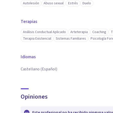
Autolesión
Abuso sexual
Estrés
Duelo
Terapias
Análisis Conductual Aplicado
Arteterapia
Coaching
T
Terapia Existencial
Sistemas Familiares
Psicología Fo
Idiomas
Castellano (Español)
Opiniones
Este profesional no ha recibido ninguna valo