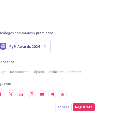
icólogos nominados y premiados
PyM Awards 2024
onócenos
uipo
Redactores
Tópicos
Anúnciate
Contacta
íguenos
Accede
Regístrate