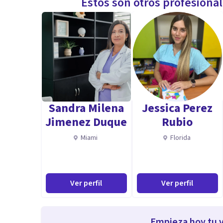
Estos son otros profesiona
Sandra Milena
Jessica Perez
Jimenez Duque
Rubio
Miami
Florida
Ver perfil
Ver perfil
Empieza hoy tu v