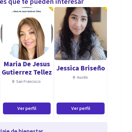
les que te pueden interesar
Maria De Jesus
Jessica Briseño
Gutierrez Tellez
Austin
San Francisco
Ver perfil
Ver perfil
iaje de bienestar