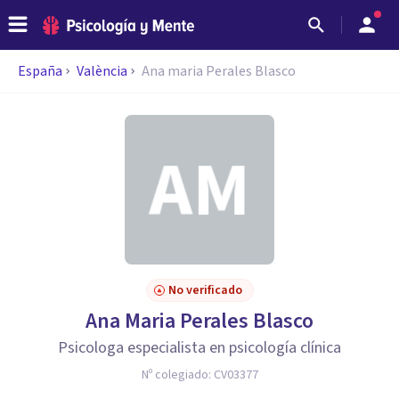
España
València
Ana maria Perales Blasco
No verificado
Ana Maria Perales Blasco
Psicologa especialista en psicología clínica
Nº colegiado:
CV03377