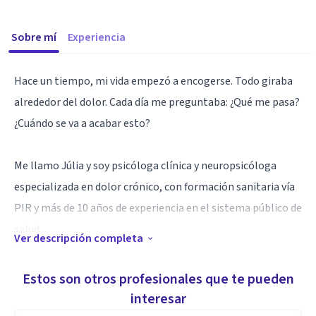
Sobre mí
Experiencia
Hace un tiempo, mi vida empezó a encogerse. Todo giraba
alrededor del dolor. Cada día me preguntaba: ¿Qué me pasa?
¿Cuándo se va a acabar esto?
Me llamo Júlia y soy psicóloga clínica y neuropsicóloga
especializada en dolor crónico, con formación sanitaria vía
PIR y más de 10 años de experiencia en el sistema público de
salud.
Ver descripción completa
Durante años he acompañado a personas en procesos
complejos de salud mental. Pero lo que me llevó a crear
Estos son otros profesionales que te pueden
este proyecto fue algo más personal: pasé ocho meses con
interesar
un dolor pélvico que nadie supo explicar ni aliviar. Visité