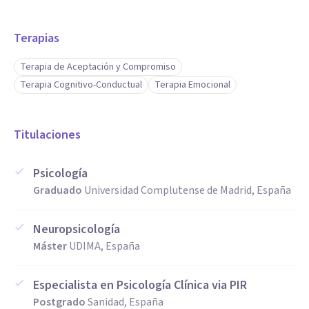
Aptitudes
Terapias
Si llevas tiempo con dolor crónico y ya has probados
Terapia de Aceptación y Compromiso
muchos tratamientos quizás es el momento de cambiar.
Terapia Cognitivo-Conductual
Terapia Emocional
No es un problema tuyo o de falta de voluntad.
Titulaciones
Es que el enfoque no era el adecuado.
Psicología
Graduado
Universidad Complutense de Madrid, España
Neuropsicología
Máster
UDIMA, España
Especialista en Psicología Clínica via PIR
Postgrado
Sanidad, España