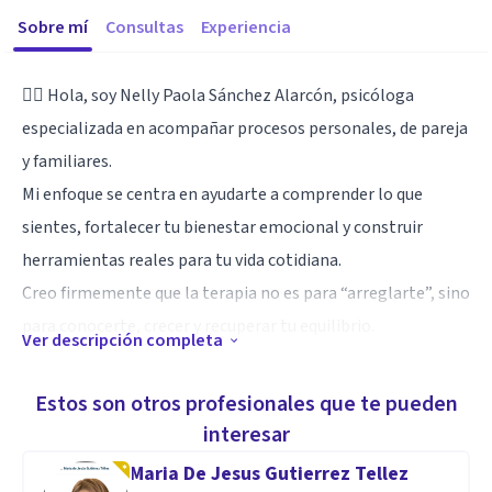
Sobre mí
Consultas
Experiencia
👩‍⚕️ Hola, soy Nelly Paola Sánchez Alarcón, psicóloga
especializada en acompañar procesos personales, de pareja
y familiares.
Mi enfoque se centra en ayudarte a comprender lo que
sientes, fortalecer tu bienestar emocional y construir
herramientas reales para tu vida cotidiana.
Creo firmemente que la terapia no es para “arreglarte”, sino
para conocerte, crecer y recuperar tu equilibrio.
Ver descripción completa
Especialidad
Estos son otros profesionales que te pueden
👩‍⚕️ Nelly Paola Sánchez Alarcón – Psicóloga
interesar
Cuento con experiencia en acompañamiento emocional
Maria De Jesus Gutierrez Tellez
individual y de pareja. Me caracterizo por una escucha