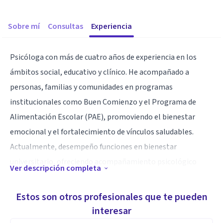
Sobre mí
Consultas
Experiencia
Psicóloga con más de cuatro años de experiencia en los
ámbitos social, educativo y clínico. He acompañado a
personas, familias y comunidades en programas
institucionales como Buen Comienzo y el Programa de
Alimentación Escolar (PAE), promoviendo el bienestar
emocional y el fortalecimiento de vínculos saludables.
Actualmente, desempeño funciones en bienestar
universitario, ofreciendo acompañamiento psicológico
Ver descripción completa
individual y grupal. Desde una mirada humanista, creo en el
potencial de cada persona para transformar su historia y
Estos son otros profesionales que te pueden
construir un equilibrio entre el bienestar personal,
interesar
relacional y social.