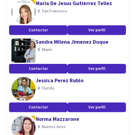
Maria De Jesus Gutierrez Tellez
podamos conocernos y te sientas más segura antes de
San Francisco
tomar la decisión.
Contactar
Ver perfil
No dudes en resolver cualquier duda, escríbenos y
Sandra Milena Jimenez Duque
estaremos encantadas de ayudarte. Empieza con nosotras a
Miami
cuidar de tu salud mental, tu bienestar es una prioridad.
Reserva ya tu primera consulta gratuita.
Contactar
Ver perfil
Especialidad
Jessica Perez Rubio
Ansiedad
Florida
Autoestima
Depresión
Contactar
Ver perfil
Heridas Emocionales
Norma Mazzarone
Gestión Emocional
Buenos Aires
Problemas Pareja