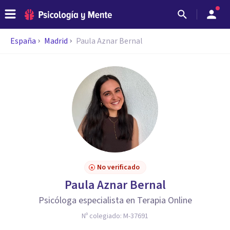
España
Madrid
Paula Aznar Bernal
No verificado
Paula Aznar Bernal
Psicóloga especialista en Terapia Online
Nº colegiado:
M-37691