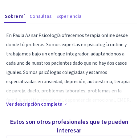
Sobre mí
Consultas
Experiencia
En Paula Aznar Psicología ofrecemos terapia online desde
donde tú prefieras. Somos expertas en psicología online y
trabajamos bajo un enfoque integrador, adaptándonos a
cada uno de nuestros pacientes dado que no hay dos casos
iguales. Somos psicólogas colegiadas y estamos
especializadas en ansiedad, depresión, autoestima, terapia
de pareja, duelo, problemas laborales, problemas en la
familia, gestión emocional, dependencia emocional, EMDR,
Ver descripción completa
trauma, apego y mucho más.
Estos son otros profesionales que te pueden
Sabemos que empezar a cuidarte a veces puede ser todo un
interesar
reto, por eso te ofrecemos una 1° llamada gratuita para que