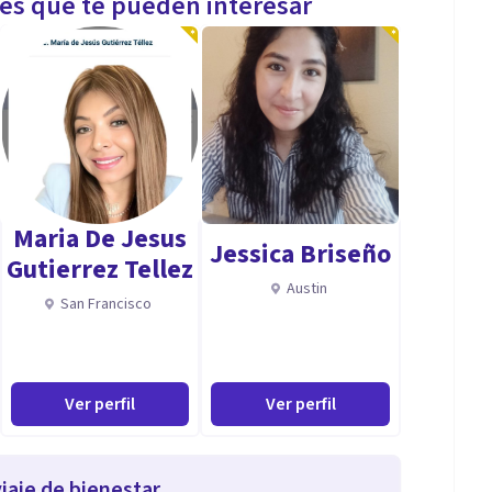
les que te pueden interesar
Maria De Jesus
Jessica Briseño
Gutierrez Tellez
Austin
San Francisco
Ver perfil
Ver perfil
iaje de bienestar