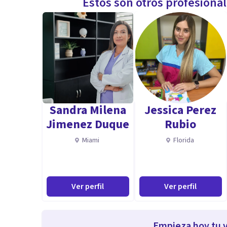
Estos son otros profesiona
Sandra Milena
Jessica Perez
Jimenez Duque
Rubio
Miami
Florida
Ver perfil
Ver perfil
Empieza hoy tu v