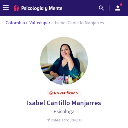
Colombia
Valledupar
Isabel Cantillo Manjarres
No verificado
Isabel Cantillo Manjarres
Psicologa
Nº colegiado:
304898