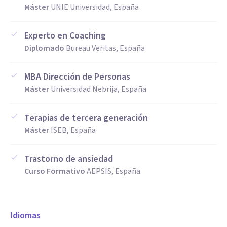
Máster
UNIE Universidad, España
personas.
MI PROPIO RECORRIDO INCLUYE
Experto en Coaching
Un punto de inflexión importante: atravesé una etapa de
Diplomado
Bureau Veritas, España
burnout que me llevó a desconectarme de mis valores y de
mi energía vital. Aquello que en su momento fue una crisis,
MBA Dirección de Personas
se convirtió con el tiempo en la base de una nueva forma de
Máster
Universidad Nebrija, España
mirar, de vivir y de trabajar. Hoy, esa vivencia me permite
acompañar desde un lugar más auténtico, sólido y realista.
Terapias de tercera generación
Máster
ISEB, España
Trastorno de ansiedad
Curso Formativo
AEPSIS, España
Idiomas