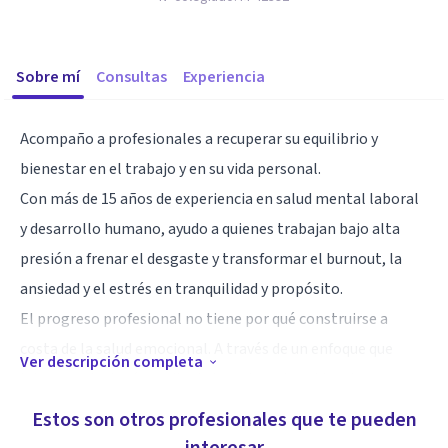
Sobre mí
Consultas
Experiencia
Acompaño a profesionales a recuperar su equilibrio y
bienestar en el trabajo y en su vida personal.
Con más de 15 años de experiencia en salud mental laboral
y desarrollo humano, ayudo a quienes trabajan bajo alta
presión a frenar el desgaste y transformar el burnout, la
ansiedad y el estrés en tranquilidad y propósito.
El progreso profesional no tiene por qué construirse a
costa de la salud emocional. A través de un enfoque que
Ver descripción completa
integra psicología sanitaria basada en la evidencia y
coaching laboral, guío a personas y organizaciones a:
Estos son otros profesionales que te pueden