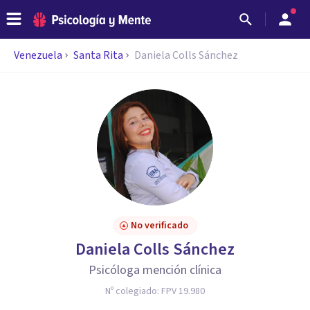
Venezuela
Santa Rita
Daniela Colls Sánchez
No verificado
Daniela Colls Sánchez
Psicóloga mención clínica
Nº colegiado:
FPV 19.980