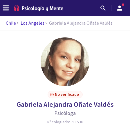
Chile
Los Angeles
Gabriela Alejandra Oñate Valdés
No verificado
Gabriela Alejandra Oñate Valdés
Psicóloga
Nº colegiado:
711536