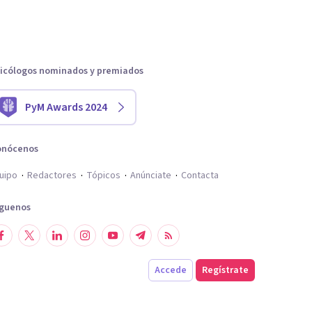
icólogos nominados y premiados
PyM Awards 2024
onócenos
uipo
Redactores
Tópicos
Anúnciate
Contacta
íguenos
Accede
Regístrate