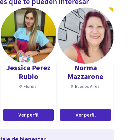
les que te pueden interesar
Jessica Perez
Norma
Rubio
Mazzarone
Florida
Buenos Aires
Ver perfil
Ver perfil
iaje de bienestar