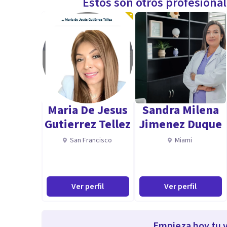
Estos son otros profesiona
Maria De Jesus
Sandra Milena
Gutierrez Tellez
Jimenez Duque
San Francisco
Miami
Ver perfil
Ver perfil
Empieza hoy tu v