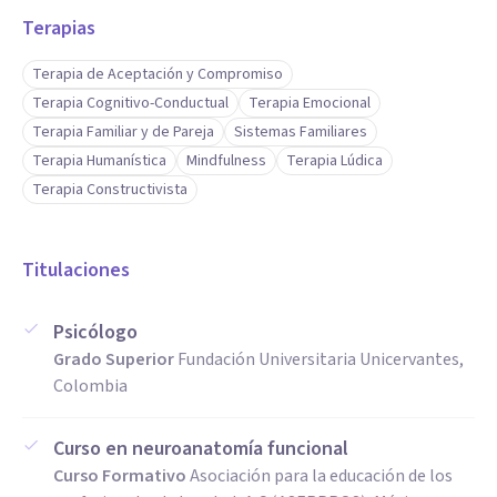
mediante la implementación de PIAR y DUA, orientación
Terapias
vocacional y profesional, y liderazgo de procesos de Escuela
de Padres. Brindo psicoorientación a docentes, elaboro
Terapia de Aceptación y Compromiso
Terapia Cognitivo-Conductual
Terapia Emocional
informes psicológicos y realizo activación de rutas de
Terapia Familiar y de Pareja
Sistemas Familiares
atención, trabajando de manera interdisciplinaria y
Terapia Humanística
Mindfulness
Terapia Lúdica
sustentando mi práctica en la comunicación asertiva y la
Terapia Constructivista
escucha activa.
Titulaciones
Psicólogo
Grado Superior
Fundación Universitaria Unicervantes,
Colombia
Curso en neuroanatomía funcional
Curso Formativo
Asociación para la educación de los