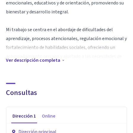
emocionales, educativos y de orientación, promoviendo su
bienestar y desarrollo integral.
Mi trabajo se centra en el abordaje de dificultades del
aprendizaje, procesos atencionales, regulación emocional y
fortalecimiento de habilidades sociales, ofreciendo un
acompañamiento cercano y ajustado a las necesidades de
Ver descripción completa
cada niño y adolescente.
Desarrollo procesos psicológicos que incluyen evaluación,
Consultas
orientación, intervención y seguimiento, así como
acompañamiento familiar, brindando espacios de escucha,
contención y apoyo que permiten a padres y cuidadores
Dirección
1
Online
comprender mejor las necesidades emocionales y
educativas de sus hijos y fortalecer los vínculos familiares.
Dirección principal