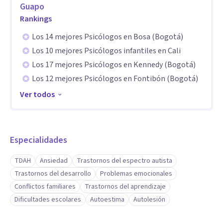
acompañamiento psicológico infantil y adolescente, con
Guapo
Rankings
énfasis en la comprensión de las necesidades emocionales y
cognitivas que impactan el aprendizaje y el desarrollo.
Los 14 mejores Psicólogos en Bosa (Bogotá)
Abordo dificultades del aprendizaje, procesos atencionales
Los 10 mejores Psicólogos infantiles en Cali
y desafíos emocionales desde un enfoque integral,
Los 17 mejores Psicólogos en Kennedy (Bogotá)
Los 12 mejores Psicólogos en Fontibón (Bogotá)
diseñando procesos terapéuticos personalizados que
fortalecen la regulación emocional, la autonomía y el
Ver todos
desarrollo socioemocional, en articulación con la familia y
el contexto educativo.
Especialidades
Aptitudes
TDAH
Ansiedad
Trastornos del espectro autista
Cuento con habilidades para la evaluación psicológica, la
Trastornos del desarrollo
Problemas emocionales
intervención y el seguimiento de casos, así como para el
Conflictos familiares
Trastornos del aprendizaje
diseño de estrategias de apoyo ajustadas a las necesidades
Dificultades escolares
Autoestima
Autolesión
individuales. Poseo experiencia en inclusión educativa