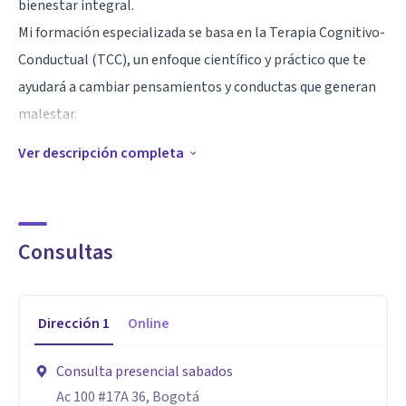
bienestar integral.
Mi formación especializada se basa en la Terapia Cognitivo-
Conductual (TCC), un enfoque científico y práctico que te
ayudará a cambiar pensamientos y conductas que generan
malestar.
Ver descripción completa
"Si estas pasando por un momento dificil y sientes que
necesitas apoyo, estare encantada de acompañarte en tu
proceso". Contactame.
Consultas
Especialidad
Depresion y ansiedad, duelo, pareja.
Dirección
1
Online
Aptitudes
Consulta presencial sabados
Conocimientos sólidos, Apoyo y guia con base en la
Ac 100 #17A 36, Bogotá