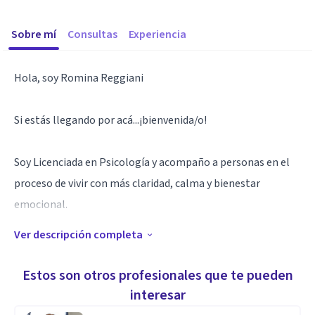
Sobre mí
Consultas
Experiencia
Hola, soy Romina Reggiani
Si estás llegando por acá...¡bienvenida/o!
Soy Licenciada en Psicología y acompaño a personas en el
proceso de vivir con más claridad, calma y bienestar
emocional.
Ver descripción completa
Trabajo desde un enfoque Cognitivo Conductual, Dialéctico
Conductual y EMDR, herramientas que nos permiten ir más
Estos son otros profesionales que te pueden
allá de “hablar de lo que nos pasa”, para realmente
interesar
transformarlo, sanar heridas emocionales y construir