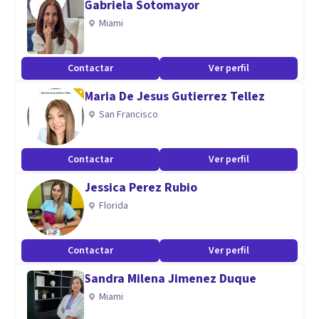
Gabriela Sotomayor
recursos para tu día a día.
Miami
Mi objetivo es que te sientas acompañada/o, sin juicios y con
Contactar
Ver perfil
un plan claro para avanzar. Te espero.
Maria De Jesus Gutierrez Tellez
Especialidad
San Francisco
Licenciada especialista en Psicoterapia Cognitivo
Contactar
Ver perfil
Conductual, terapia dialéctico conductual para la
regulación emocional, terapia de esquemas desadaptativos
Jessica Perez Rubio
tempranos y EMDR para tratar eventos traumáticos. Mi
Florida
propósito es acompañarte durante tu proceso personal y
brindarte herramientas para que afrontes con autonomía
Contactar
Ver perfil
tus objetivos.
Sandra Milena Jimenez Duque
Miami
Aptitudes