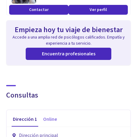
aplicadas al comportamiento humano. Trabajo en
Contactar
Ver perfil
psicología clínica, neuropsicología, trauma psicológico,
victimología, regulación emocional y análisis conductual,
Empieza hoy tu viaje de bienestar
integrando modelos científicos orientados a comprender el
Accede a una amplia red de psicólogos calificados. Empatía y
origen neurocognitivo y emocional de cada caso. Tengo
experiencia a tu servicio.
experiencia en ansiedad, TDAH, alteraciones de memoria,
Encuentra profesionales
funciones ejecutivas, dependencia emocional, estrés
postraumático, conducta violenta, perfilación conductual y
procesos de victimización. Desarrollo intervenciones
estructuradas mediante el Protocolo NEXUS-Clinical®, un
Consultas
sistema enfocado en evaluación neurofuncional,
formulación clínica y seguimiento terapéutico objetivo. Mi
enfoque combina precisión técnica, análisis profundo y
Dirección
1
Online
atención humana personalizada.
Dirección principal