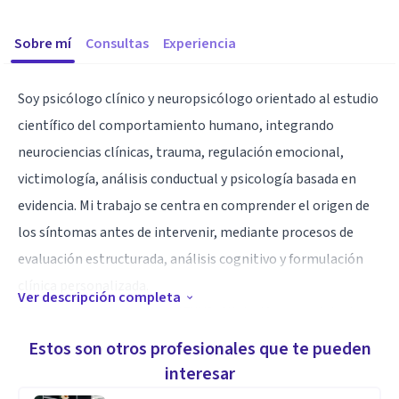
Sobre mí
Consultas
Experiencia
Soy psicólogo clínico y neuropsicólogo orientado al estudio
científico del comportamiento humano, integrando
neurociencias clínicas, trauma, regulación emocional,
victimología, análisis conductual y psicología basada en
evidencia. Mi trabajo se centra en comprender el origen de
los síntomas antes de intervenir, mediante procesos de
evaluación estructurada, análisis cognitivo y formulación
clínica personalizada.
Ver descripción completa
Trabajo con el Protocolo NEXUS-Clinical®, un modelo de
intervención diseñado para integrar ciencia, precisión
Estos son otros profesionales que te pueden
clínica y comprensión humana. N significa Neurofunctional
interesar
Analysis, evaluación neurofuncional del comportamiento;