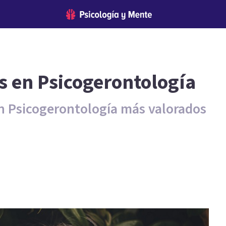
s en Psicogerontología
en Psicogerontología más valorados