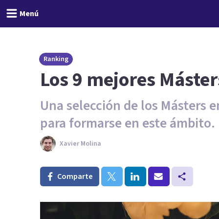
Menú
Ranking
Los 9 mejores Máster
Una selección de los Másters 
para formarse en este ámbito.
Xavier Molina
Comparte