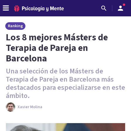
Ranking
Los 8 mejores Másters de
Terapia de Pareja en
Barcelona
Una selección de los Másters de
Terapia de Pareja en Barcelona más
destacados para especializarse en este
ámbito.
Xavier Molina