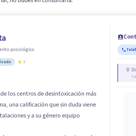
nal, no dudes en consultarla.
ta
Cont
ento psicológico
Telé
ficado
5
Di
Ca
 de los centros de desintoxicación más
na, una calificación que sin duda viene
talaciones y a su género equipo