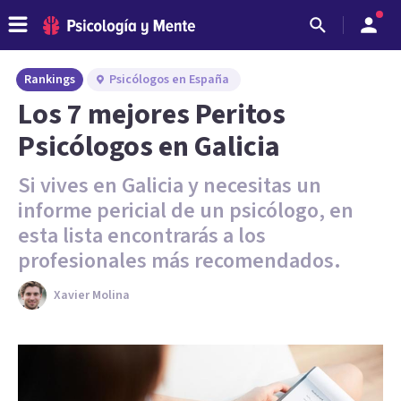
Rankings
Psicólogos en España
Los 7 mejores Peritos
Psicólogos en Galicia
Si vives en Galicia y necesitas un
informe pericial de un psicólogo, en
esta lista encontrarás a los
profesionales más recomendados.
Xavier Molina